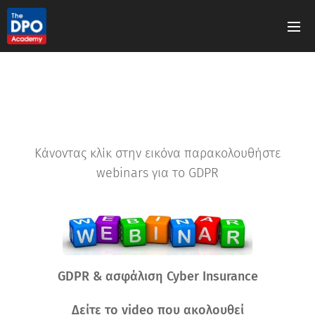
Κάνοντας κλίκ στην εικόνα παρακολουθήστε
webinars για το GDPR
GDPR & ασφάλιση Cyber Insurance
Δείτε το video που ακολουθεί