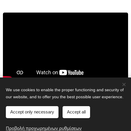
We use cookies to enable the proper functioning and security of
our website, and to offer you the best possible user experience.
© 2016 DPO Academy
Accept only necessary
Accept all
Υλοποιήθηκε από τη
Webnode
Cookies
Γλώσσες
Προβολή προχωρημένων ρυθμίσεων